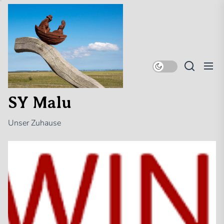
Skip
SY
to
Malu
the
content
SY Malu
Unser Zuhause