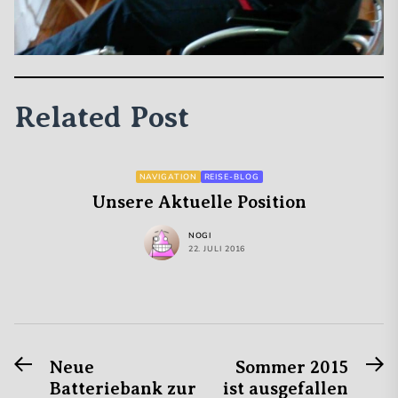
Related Post
NAVIGATION
REISE-BLOG
Unsere Aktuelle Position
NOGI
22. JULI 2016
Previous
N
Beitragsnavigation
Neue
Sommer 2015
post:
po
Batteriebank zur
ist ausgefallen