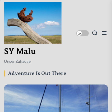
Skip
SY
to
Malu
the
content
SY Malu
Unser Zuhause
Adventure Is Out There