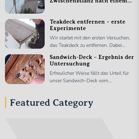
Zwischenbilanz nach einem
Arbeitswochenende
Teakdeck entfernen – erste
Experimente
Wir startet mit den ersten Versuchen,
das Teakdeck zu entfernen. Dabei
wollen wir so viele Teakstäbe wie
Sandwich-Deck – Ergebnis der
möglich „retten“, also in möglichst
Untersuchung
langen Stücken vom GFK lösen, damit
Erfreulicher Weise fällt das Urteil für
wir sie irgendwie wiederverwenden
unser Sandwich-Deck vom
können. Wir benutzen dabei den
Sachverständigen doch recht gut aus.
Multimaster, um seitlich unter die
Erklärungen im Video:
Leisten zu gehen –> klappt nicht, wird
Featured Category
zu heiß durch die Klebemasse Wir […]