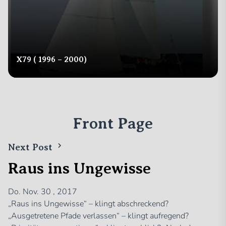
X79 ( 1996 – 2000)
Front Page
Next Post
Raus ins Ungewisse
Do. Nov. 30 , 2017
„Raus ins Ungewisse“ – klingt abschreckend?
„Ausgetretene Pfade verlassen“ – klingt aufregend?