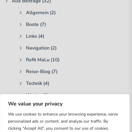
Alle Beiträge
(32)
Allgemein
(2)
Boote
(7)
Links
(4)
Navigation
(2)
Refit MaLu
(10)
Reise-Blog
(7)
Technik
(4)
Wetter
(1)
We value your privacy
Suchen
We use cookies to enhance your browsing experience, serve
nach:
personalized ads or content, and analyze our traffic. By
clicking "Accept All", you consent to our use of cookies.