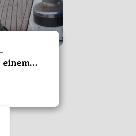
–
h einem