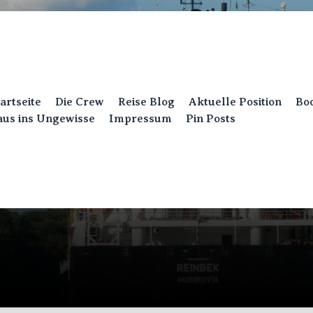
u
artseite
Die Crew
Reise Blog
Aktuelle Position
Bo
ollecting Momen
aus ins Ungewisse
Impressum
Pin Posts
Live life with no excuses, travel with no regret ! ! !