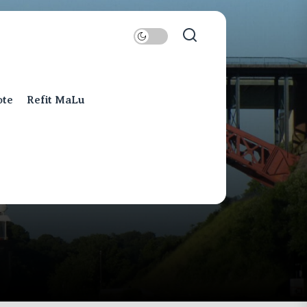
ote
Refit MaLu
ts