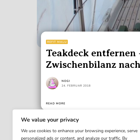
REFIT MALU
Teakdeck entfernen 
Zwischenbilanz nac
Arbeitswochenende
NOGI
24. FEBRUAR 2018
READ MORE
We value your privacy
We use cookies to enhance your browsing experience, serve
personalized ads or content, and analyze our traffic. By